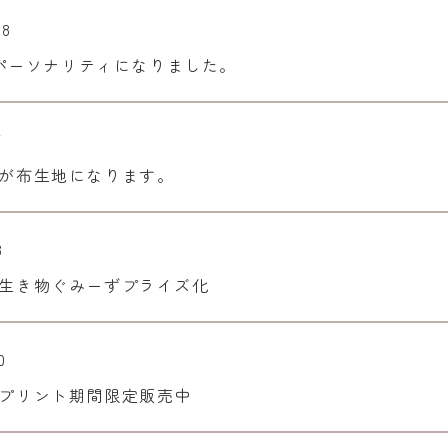
28
yのパーソナリティになりました。
7
が布生地になります。
3
生き物ぐみーずプライズ化
0
プリント期間限定販売中